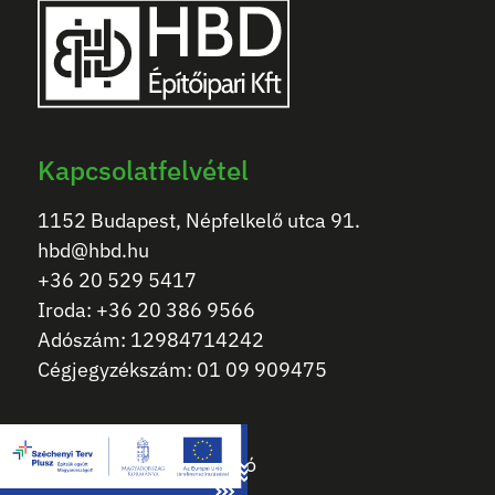
Kapcsolatfelvétel
1152 Budapest, Népfelkelő utca 91.
hbd@hbd.hu
+36 20 529 5417
Iroda: +36 20 386 9566
Adószám: 12984714242
Cégjegyzékszám: 01 09 909475
Impresszum
Adatkezelési tájékoztató